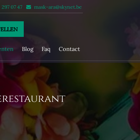
 297 07 47
mask-ara@skynet.be
ELLEN
enten
Blog
Faq
Contact
erestaurant