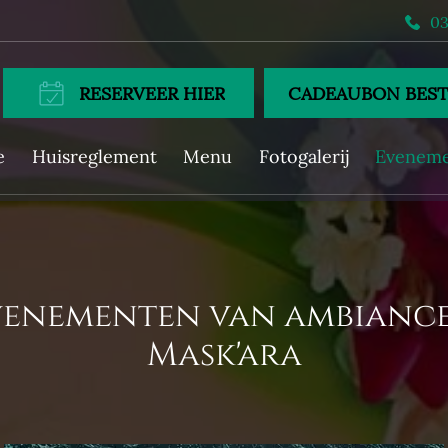
03
RESERVEER HIER
CADEAUBON BEST
e
Huisreglement
Menu
Fotogalerij
Evenem
enementen van ambianc
Mask'ara